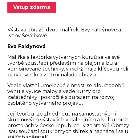
Vstup zdarma
Výstava obrazů dvou malířek: Evy Faldýnové a
Ivany Ševčíkové.
Eva Faldynová
Malířka a lektorka výtvarných kurzů se ve své
tvorbě soustředí především na olejomalbu a
kombinované techniky, v nichž hraje klíčovou roli
barva, světlo a vnitřní nálada obrazu.
Vedle vlastní umělecké činnosti se dlouhodobě
věnuje výuce malby a vede kurzy pro
začátečníky i pokročilé s důrazem na rozvoj
osobitého výtvarného projevu.
Její tvorbu lze zhlédnout na samostatných i
skupinových výstavách v galerijních a kulturních
prostorách v České republice i v zahraničí. Obrazy
jsou součástí soukromých sbírek a nacházejí se u
stálých sběratelů.