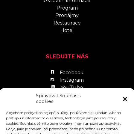
Aktuální informace
Program
Pronájmy
Restaurace
Hotel
SLEDUJTE NÁS
Facebook
Instagram
YouTube
LinkedIn
Spravovat Souhlas s
cookies
Abychom poskytli co nejlepší služby, používáme k ukládání a/nebo
přístupu k informacím o zařízení, technologie jako jsou soubory
cookies. Souhlas s těmito technologiemi nám umožní zpracovávat
údaje, jako je chování při procházení nebo jedinečná ID na tomto