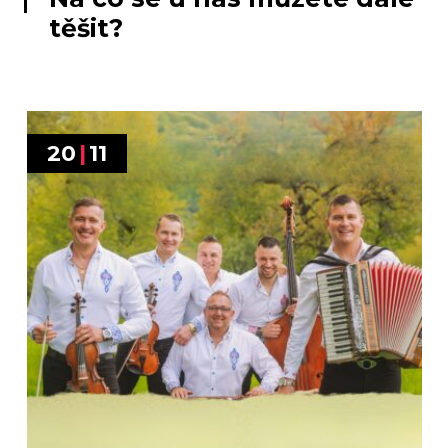
těšit?
20
|
11