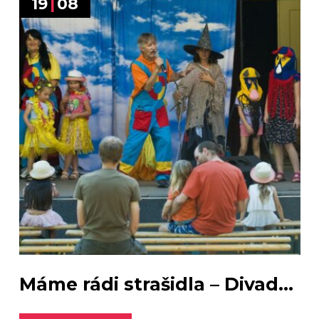
19
|
08
Máme rádi strašidla – Divad...