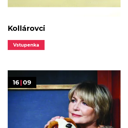
Kollárovci
Vstupenka
16
|
09