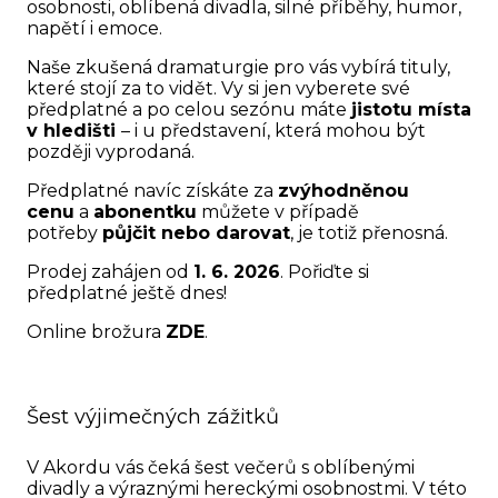
osobnosti, oblíbená divadla, silné příběhy, humor,
napětí i emoce.
Naše zkušená dramaturgie pro vás vybírá tituly,
které stojí za to vidět. Vy si jen vyberete své
předplatné a po celou sezónu máte
jistotu místa
v hledišti
– i u představení, která mohou být
později vyprodaná.
Předplatné navíc získáte za
zvýhodněnou
cenu
a
abonentku
můžete v případě
potřeby
půjčit nebo darovat
, je totiž přenosná.
Prodej zahájen od
1. 6. 2026
. Pořiďte si
předplatné ještě dnes!
Online brožura
ZDE
.
Šest výjimečných zážitků
V Akordu vás čeká šest večerů s oblíbenými
divadly a výraznými hereckými osobnostmi. V této