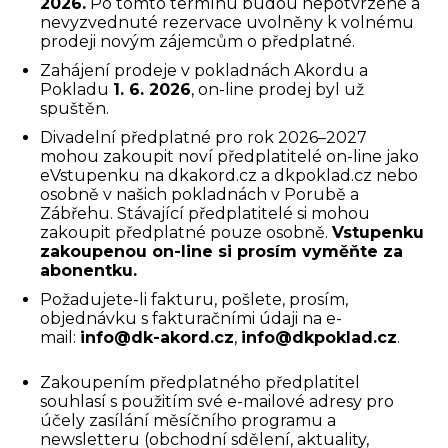
2026.
Po tomto termínu budou nepotvrzené a
nevyzvednuté rezervace uvolněny k volnému
prodeji novým zájemcům o předplatné.
Zahájení prodeje v pokladnách Akordu a
Pokladu
1. 6. 2026
, on-line prodej byl už
spuštěn.
Divadelní předplatné pro rok 2026–2027
mohou zakoupit noví předplatitelé on-line jako
eVstupenku na dkakord.cz a dkpoklad.cz nebo
osobně v našich pokladnách v Porubě a
Zábřehu. Stávající předplatitelé si mohou
zakoupit předplatné pouze osobně.
Vstupenku
zakoupenou on-line si prosím vyměňte za
abonentku.
Požadujete-li fakturu, pošlete, prosím,
objednávku s fakturačními údaji na e-
mail:
info@dk-akord.cz
,
info@dkpoklad.cz
.
Zakoupením předplatného předplatitel
souhlasí s použitím své e-mailové adresy pro
účely zasílání měsíčního programu a
newsletteru (obchodní sdělení, aktuality,