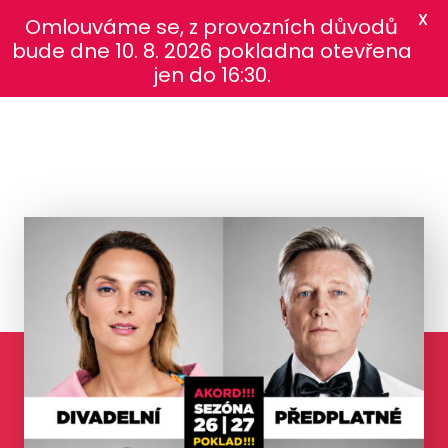
X
Omlouváme se, z provozních důvodů
bude dne 10. 8. 2026 pokladna otevřena
jen do 16:30.