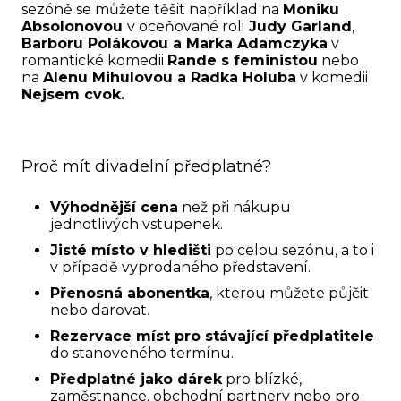
sezóně se můžete těšit například na
Moniku
Absolonovou
v oceňované roli
Judy Garland
,
Barboru Polákovou a Marka Adamczyka
v
romantické komedii
Rande s feministou
nebo
na
Alenu Mihulovou a Radka Holuba
v komedii
Nejsem cvok
.
Proč mít divadelní předplatné?
Výhodnější cena
než při nákupu
jednotlivých vstupenek.
Jisté místo v hledišti
po celou sezónu, a to i
v případě vyprodaného představení.
Přenosná abonentka
, kterou můžete půjčit
nebo darovat.
Rezervace míst pro stávající předplatitele
do stanoveného termínu.
Předplatné jako dárek
pro blízké,
zaměstnance, obchodní partnery nebo pro