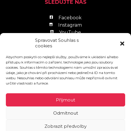
SLEDUJTE NÁS
Facebook
Instagram
YouTube
LinkedIn
Spravovat Souhlas s
cookies
Abychom poskytli co nejlepší služby, používáme k ukládání a/nebo
přístupu k informacím o zařízení, technologie jako jsou soubory
cookies. Souhlas s těmito technologiemi nám umožní zpracovávat
údaje, jako je chování při procházení nebo jedinečná ID na tomto
Zpracování osobních údajů
webu. Nesouhlas nebo odvolání souhlasu může nepříznivě ovlivnit
určité vlastnosti a funkce.
Návštěvní řád
Povinně zveřejňované informace
Příjmout
Odmítnout
© 2026 AKORD
Zobrazit předvolby