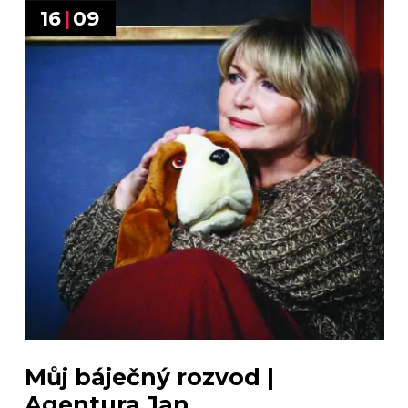
16
|
09
Můj báječný rozvod |
Agentura Jan...