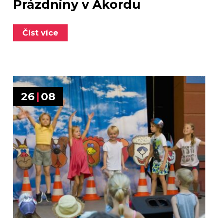
Prázdniny v Akordu
Číst více
26
|
08