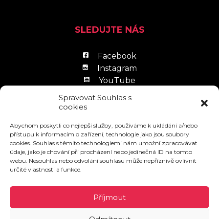
SLEDUJTE NÁS
Facebook
Instagram
YouTube
LinkedIn
Spravovat Souhlas s
cookies
Abychom poskytli co nejlepší služby, používáme k ukládání a/nebo
přístupu k informacím o zařízení, technologie jako jsou soubory
cookies. Souhlas s těmito technologiemi nám umožní zpracovávat
údaje, jako je chování při procházení nebo jedinečná ID na tomto
Zpracování osobních údajů
webu. Nesouhlas nebo odvolání souhlasu může nepříznivě ovlivnit
Návštěvní řád
určité vlastnosti a funkce.
Povinně zveřejňované informace
Příjmout