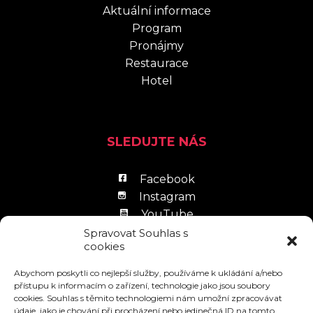
Aktuální informace
Program
Pronájmy
Restaurace
Hotel
SLEDUJTE NÁS
Facebook
Instagram
YouTube
LinkedIn
Spravovat Souhlas s
cookies
Abychom poskytli co nejlepší služby, používáme k ukládání a/nebo
přístupu k informacím o zařízení, technologie jako jsou soubory
cookies. Souhlas s těmito technologiemi nám umožní zpracovávat
údaje, jako je chování při procházení nebo jedinečná ID na tomto