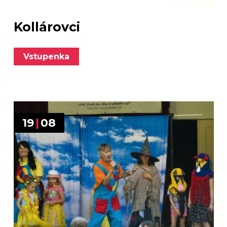
Kollárovci
Vstupenka
19
|
08