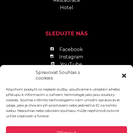
Restaurace
Hotel
SLEDUJTE NÁS
Facebook
Instagram
YouTube
LinkedIn
Spravovat Souhlas s
cookies
Abychom poskytli co nejlepší služby, používáme k ukládání a/nebo
přístupu k informacím o zařízení, technologie jako jsou soubory
cookies. Souhlas s těmito technologiemi nám umožní zpracovávat
údaje, jako je chování při procházení nebo jedinečná ID na tomto
Zpracování osobních údajů
webu. Nesouhlas nebo odvolání souhlasu může nepříznivě ovlivnit
určité vlastnosti a funkce.
Návštěvní řád
Povinně zveřejňované informace
Příjmout