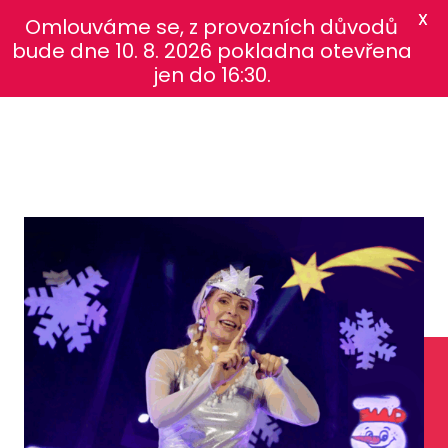
X
Omlouváme se, z provozních důvodů
bude dne 10. 8. 2026 pokladna otevřena
jen do 16:30.