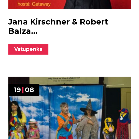
Jana Kirschner & Robert
Balza...
Vstupenka
19
|
08