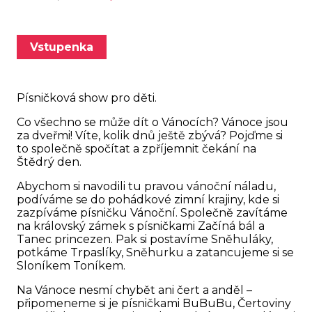
Vstupenka
Písničková show pro děti.
Co všechno se může dít o Vánocích? Vánoce jsou
za dveřmi! Víte, kolik dnů ještě zbývá? Pojďme si
to společně spočítat a zpříjemnit čekání na
Štědrý den.
Abychom si navodili tu pravou vánoční náladu,
podíváme se do pohádkové zimní krajiny, kde si
zazpíváme písničku Vánoční. Společně zavítáme
na královský zámek s písničkami Začíná bál a
Tanec princezen. Pak si postavíme Sněhuláky,
potkáme Trpaslíky, Sněhurku a zatancujeme si se
Sloníkem Toníkem.
Na Vánoce nesmí chybět ani čert a anděl –
připomeneme si je písničkami BuBuBu, Čertoviny