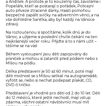
a Andílek. A protože je to kouzelný čas, zavoláme i
Popeláře, kteří se postarají o pořádek, Policejní
auto přiveze ztracené dárky, Hasiči pomohou
bezpečně zapálit svíčky na adventním věnci, a na
vše dohlédne Sanitka, aby byl každý na Vánoce
zdravý.
Na rozloučenou si spočítáme, kolik dnů je do
Vánoc, a užijeme si poslední chvíle čekání na ten
nejkrásnější večer roku. Přijďte si to s námi užít –
těšíme se na vás!
Během vystoupení jsou děti zapojovány do
písniček a mohou si zatančit před pódiem nebo s
Míšou na pódiu.
Délka představení je 50 až 60 minut, poté mají
děti možnost se s Míšou setkat na autogramiádě,
vyfotit se, nebo si nechat podepsat plakát, CD,
DVD či tričko.
Představení je vhodné pro děti od 2 do 10 let. Děti
do 12 měsíců, které ještě nechodí, mají vstup
zdarma, všichni ostatní návštěvníci musí mít