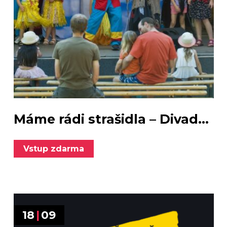
Máme rádi strašidla – Divad...
Vstup zdarma
18
|
09