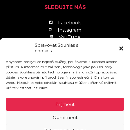
SLEDUJTE NÁS
Facebook
Instagram
YouTube
LinkedIn
Spravovat Souhlas s
cookies
Abychom poskytli co nejlepší služby, používáme k ukládání a/nebo
přístupu k informacím o zařízení, technologie jako jsou soubory
cookies. Souhlas s těmito technologiemi nám umožní zpracovávat
údaje, jako je chování při procházení nebo jedinečná ID na tomto
Zpracování osobních údajů
webu. Nesouhlas nebo odvolání souhlasu může nepříznivě ovlivnit
určité vlastnosti a funkce.
Návštěvní řád
Povinně zveřejňované informace
Příjmout
Odmítnout
© 2026 AKORD