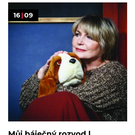
16
|
09
Můj báječný rozvod |