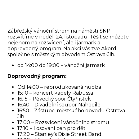
Zábřežský vánoční strom na náměstí SNP
rozsvítíme v neděli 24. listopadu. Těšit se můžete
nejenom na rozsvícení, ale i jarmark a
doprovodný program. Na akci vás zve Akord
společně s městským obvodem Ostrava-Jih.
od 14:00 do 19:00 – vánoční jarmark
Doprovodný program:
Od 14:00 – reprodukovaná hudba
15:10 – koncert kapely Rabussa
16:15 – Pěvecký sbor Čtyřlístek
16:40 – Divadelní soubor Nahodile
16:50 – Zástupci městského obvodu Ostrava-
Jih
17:00 – Rozsvícení vánočního stromu
17:10 – Losování cen pro děti
17:20 –
Stanley’s Dixie Street Band