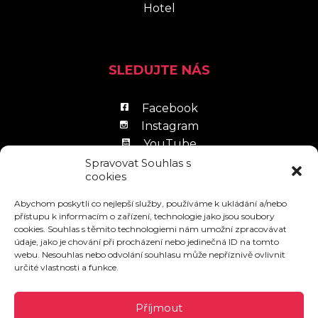
Hotel
SLEDUJTE NÁS
Facebook
Instagram
YouTube
LinkedIn
Spravovat Souhlas s
cookies
Abychom poskytli co nejlepší služby, používáme k ukládání a/nebo
přístupu k informacím o zařízení, technologie jako jsou soubory
cookies. Souhlas s těmito technologiemi nám umožní zpracovávat
údaje, jako je chování při procházení nebo jedinečná ID na tomto
Zpracování osobních údajů
webu. Nesouhlas nebo odvolání souhlasu může nepříznivě ovlivnit
určité vlastnosti a funkce.
Návštěvní řád
Povinně zveřejňované informace
Příjmout