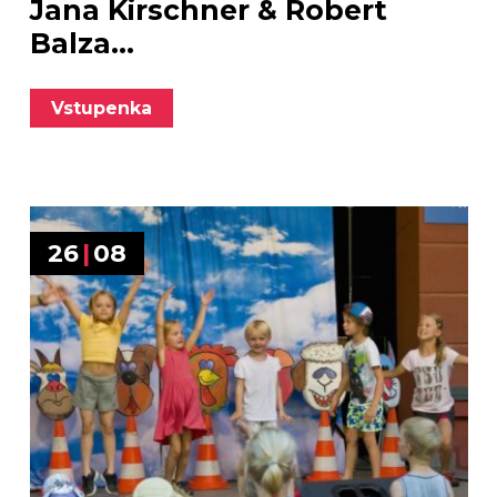
Jana Kirschner & Robert
Balza...
Vstupenka
26
|
08