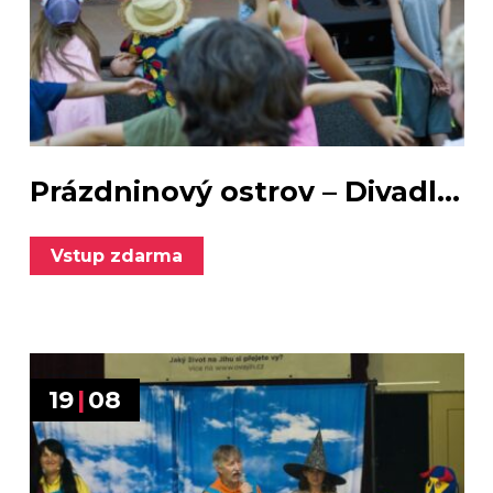
Prázdninový ostrov – Divadl...
Vstup zdarma
19
|
08