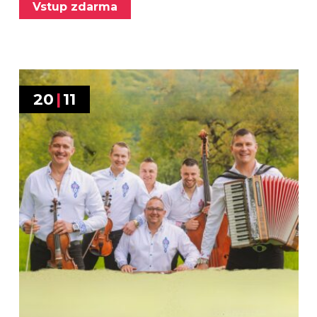
Vstup zdarma
20
|
11