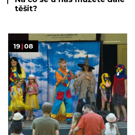
těšit?
19
|
08