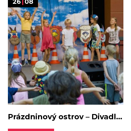
26
|
08
Prázdninový ostrov – Divadl...