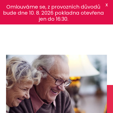
X
Omlouváme se, z provozních důvodů
bude dne 10. 8. 2026 pokladna otevřena
jen do 16:30.