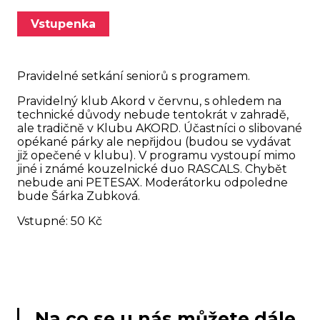
Vstupenka
Pravidelné setkání seniorů s programem.
Pravidelný klub Akord v červnu, s ohledem na
technické důvody nebude tentokrát v zahradě,
ale tradičně v Klubu AKORD. Účastníci o slibované
opékané párky ale nepřijdou (budou se vydávat
již opečené v klubu). V programu vystoupí mimo
jiné i známé kouzelnické duo RASCALS. Chybět
nebude ani PETESAX. Moderátorku odpoledne
bude Šárka Zubková.
Vstupné: 50 Kč
Na co se u nás můžete dále