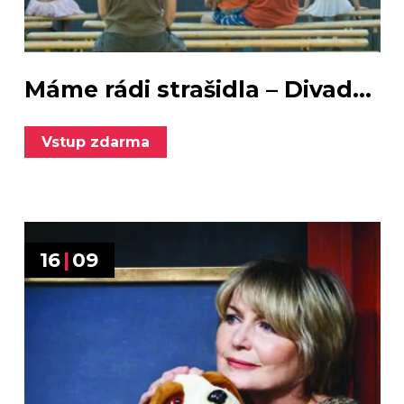
Máme rádi strašidla – Divad...
Vstup zdarma
16
|
09