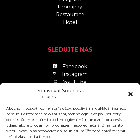
Pronájmy
Restaurace
Hotel
SLEDUJTE NÁS
Facebook
Instagram
YouTube
LinkedIn
Spravovat Souhlas s
cookies
Abychom poskytli co nejlepší služby, používáme k ukládání a/nebo
přístupu k informacím o zařízení, technologie jako jsou soubory
cookies. Souhlas s těmito technologiemi nám umožní zpracovávat
údaje, jako je chování při procházení nebo jedinečná ID na tomto
Zpracování osobních údajů
webu. Nesouhlas nebo odvolání souhlasu může nepříznivě ovlivnit
určité vlastnosti a funkce.
Návštěvní řád