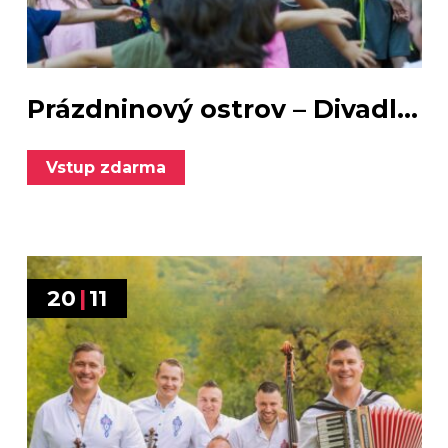
Prázdninový ostrov – Divadl...
Vstup zdarma
20
|
11