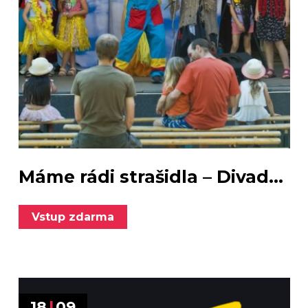
Máme rádi strašidla – Divad...
Vstup zdarma
18
|
09