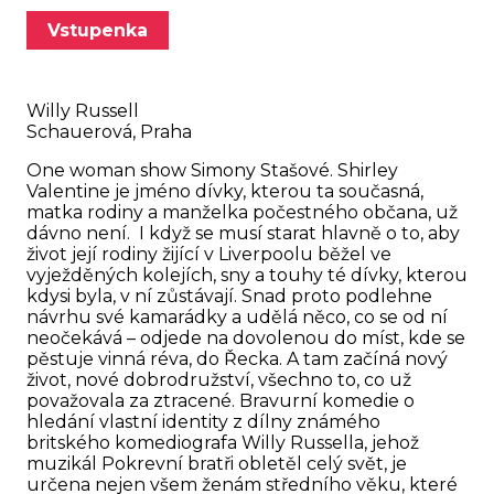
Vstupenka
Willy Russell
Schauerová, Praha
One woman show Simony Stašové. Shirley
Valentine je jméno dívky, kterou ta současná,
matka rodiny a manželka počestného občana, už
dávno není. I když se musí starat hlavně o to, aby
život její rodiny žijící v Liverpoolu běžel ve
vyježděných kolejích, sny a touhy té dívky, kterou
kdysi byla, v ní zůstávají. Snad proto podlehne
návrhu své kamarádky a udělá něco, co se od ní
neočekává – odjede na dovolenou do míst, kde se
pěstuje vinná réva, do Řecka. A tam začíná nový
život, nové dobrodružství, všechno to, co už
považovala za ztracené. Bravurní komedie o
hledání vlastní identity z dílny známého
britského komediografa Willy Russella, jehož
muzikál Pokrevní bratři obletěl celý svět, je
určena nejen všem ženám středního věku, které