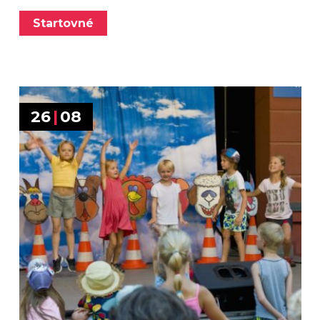
Startovné
26
|
08