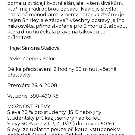
pomalu ztrácejí životní elán, ale i všem divákům,
kteří mají rádi dobrou zábavu. Navíc je skvěle
napsané monodrama, v němž herečka ztvárňuje
nejen Shirley, ale zároveň všechny postavy jejího
mikrosvěta, přímo stvořené pro Simonu Stašovou,
která dlouho čekala právě na takovou to
příležitost.
Hraje: Simona Stašová
Režie: Zdeněk Kaloč
Délka představení: 2 hodiny 50 minut, včetně
přestávky
Premiéra: 26. 4. 2008
Vstupné: 390–490 Kč
MOŽNOST SLEVY
Sleva 20 % pro studenty (ISIC nebo jiný
studentský průkaz), seniory nad 65 let.
Slevy 50 % pro ZTP, ZTP/P (i doprovod 50 %).
Slevy lze uplatnit pouze při koupi vstupenek v