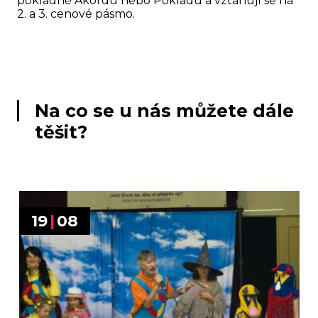
pokladně Akordu nebo Pokladu a vztahují se na
2. a 3. cenové pásmo.
Na co se u nás můžete dále
těšit?
19
|
08