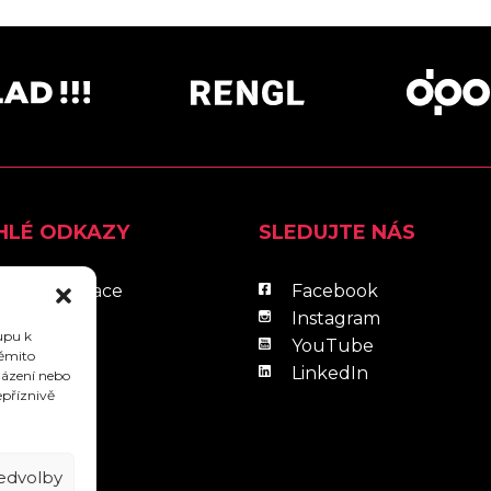
HLÉ ODKAZY
SLEDUJTE NÁS
ální informace
Facebook
ram
Instagram
upu k
ájmy
YouTube
těmito
aurace
LinkedIn
házení nebo
epříznivě
l
ředvolby