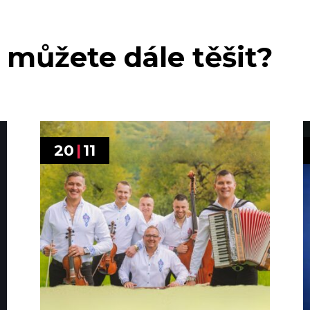
 můžete dále těšit?
20
|
11