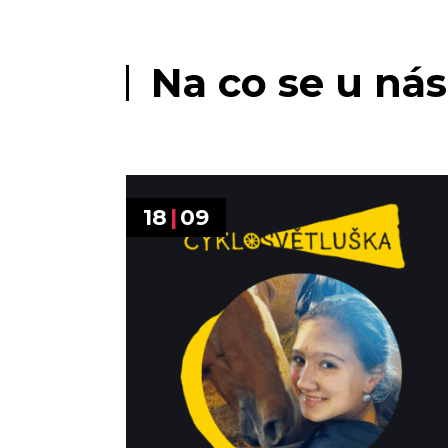
Na co se u nás
18
|
09