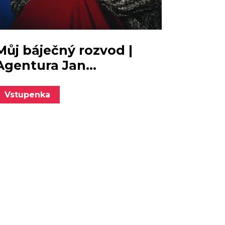
Můj báječný rozvod |
Agentura Jan...
Vstupenka