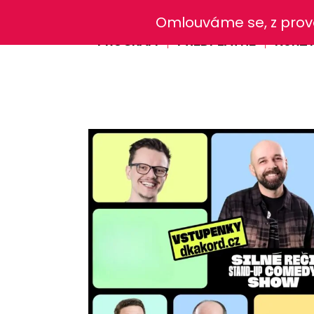
Omlouváme se, z provo
PROGRAM
PŘEDPLATNÉ
KURZ