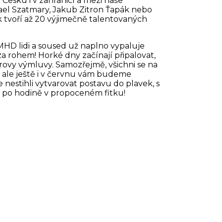
Česku i v zahraničí a mezi naše
ael Szatmary, Jakub Zitron Ťapák nebo
 tvoří až 20 výjimečně talentovaných
 MHD lidi a soused už naplno vypaluje
 za rohem! Horké dny začínají připalovat,
trovy výmluvy. Samozřejmě, všichni se na
, ale ještě i v červnu vám budeme
e nestihli vytvarovat postavu do plavek, s
ež po hodině v propoceném fitku!