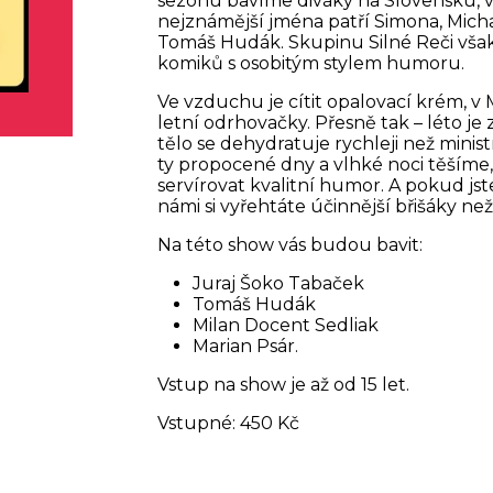
sezónu bavíme diváky na Slovensku, v 
nejznámější jména patří Simona, Mich
Tomáš Hudák. Skupinu Silné Reči však
komiků s osobitým stylem humoru.
Ve vzduchu je cítit opalovací krém, v
letní odrhovačky. Přesně tak – léto je
tělo se dehydratuje rychleji než minis
ty propocené dny a vlhké noci těšíme
servírovat kvalitní humor. A pokud jst
námi si vyřehtáte účinnější břišáky n
Na této show vás budou bavit:
Juraj Šoko Tabaček
Tomáš Hudák
Milan Docent Sedliak
Marian Psár.
Vstup na show je až od 15 let.
Vstupné: 450 Kč