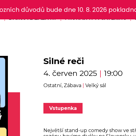
zních důvodů bude dne 10. 8. 2026 pokladna 
Y
DARUJTE ZÁŽITKY
PRONÁJMY A CATERING
Silné reči
4. červen 2025
|
19:00
Ostatní, Zábava
|
Velký sál
Vstupenka
Největší stand-up comedy show ve stře