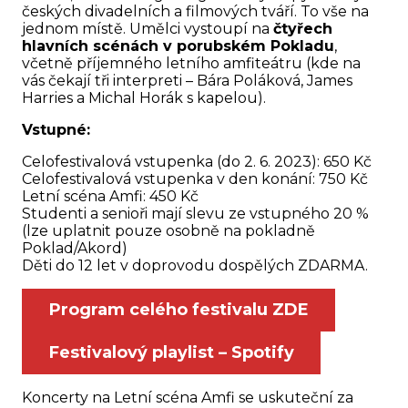
českých divadelních a filmových tváří. To vše na
jednom místě. Umělci vystoupí na
čtyřech
hlavních scénách v porubském Pokladu
,
včetně příjemného letního amfiteátru (kde na
vás čekají tři interpreti – Bára Poláková, James
Harries a Michal Horák s kapelou).
Vstupné:
Celofestivalová vstupenka (do 2. 6. 2023): 650 Kč
Celofestivalová vstupenka v den konání: 750 Kč
Letní scéna Amfi: 450 Kč
Studenti a senioři mají slevu ze vstupného 20 %
(lze uplatnit pouze osobně na pokladně
Poklad/Akord)
Děti do 12 let v doprovodu dospělých ZDARMA.
Program celého festivalu ZDE
Festivalový playlist – Spotify
Koncerty na Letní scéna Amfi se uskuteční za