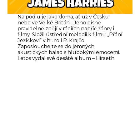
Na pódiu je jako doma, ať už v Česku
nebo ve Velké Británii. Jeho písně
pravidelně znějí v rádiích napříč žánry i
filmy. Složil ústřední melodii k filmu „Přání
Ježíškovi“ v hl. roli R. Krajčo.
Zaposlouchejte se do jemných
akustických balad s hlubokými emocemi.
Letos vydal své desáté album – Hiraeth.