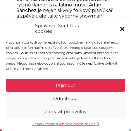
rytmů flamenca a latino music. Adán
Sánchez je nejen skvělý folkový písničkář
a zpěvák, ale také výborný showman,
který se postará o skvělý hudební i
Spravovat Souhlas s
taneční večer.
cookies
Abychom poskytli co nejlepší služby, používáme k ukládání a/nebo
přístupu k informacím o zařízení, technologie jako jsou soubory
cookies. Souhlas s těmito technologiemi nám umožní zpracovávat
údaje, jako je chování při procházení nebo jedinečná ID na tomto
webu. Nesouhlas nebo odvolání souhlasu může nepříznivě ovlivnit
určité vlastnosti a funkce.
Příjmout
Odmítnout
Zobrazit předvolby
Zásady cookies
Ochrana osobních údajů
FiHa | pop-rock