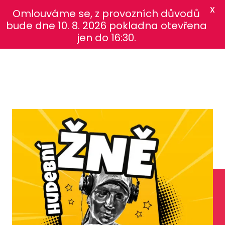
X
Omlouváme se, z provozních důvodů
bude dne 10. 8. 2026 pokladna otevřena
jen do 16:30.