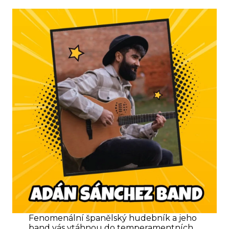
Fenomenální španělský hudebník a jeho
band vás vtáhnou do temperamentních