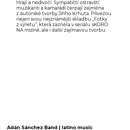
Hrají a nedivočí. Sympatičtí ostravští
muzikanti a kamarádi čerpají zejména
z autorské tvorby Jiřího Krhuta. Přivezou
nejen svou nejznámější skladbu „Fotky
z výletu“, která zazněla v seriálu sKORO
NA mizině, ale i další zajímavou tvorbu.
Adán Sánchez Band | latino music