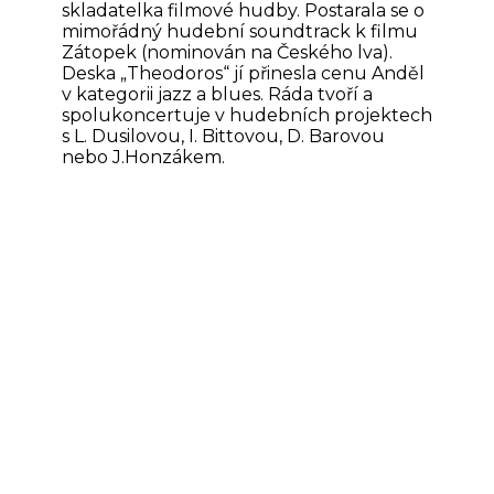
skladatelka filmové hudby. Postarala se o
mimořádný hudební soundtrack k filmu
Zátopek (nominován na Českého lva).
Deska „Theodoros“ jí přinesla cenu Anděl
v kategorii jazz a blues. Ráda tvoří a
spolukoncertuje v hudebních projektech
s L. Dusilovou, I. Bittovou, D. Barovou
nebo J.Honzákem.