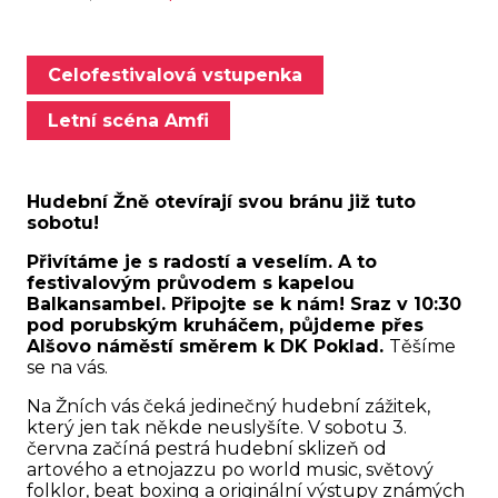
Celofestivalová vstupenka
Letní scéna Amfi
Hudební Žně otevírají svou bránu již tuto
sobotu!
Přivítáme je s radostí a veselím. A to
festivalovým průvodem s kapelou
Balkansambel. Připojte se k nám! Sraz v 10:30
pod porubským kruháčem, půjdeme přes
Alšovo náměstí směrem k
DK Poklad
.
Těšíme
se na vás.
Na Žních vás čeká jedinečný hudební zážitek,
který jen tak někde neuslyšíte. V sobotu 3.
června začíná pestrá hudební sklizeň od
artového a etnojazzu po world music, světový
folklor, beat boxing a originální výstupy známých