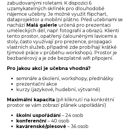
zabudovanými roletami. K dispozici 6
uzamykatelných skříněk pro dlouhodobé
nájemce učebny. Je možné využít flipchart,
dataprojektor a mobilní plátno. Před učebnami se
nachází
Malá galerie
určená pro prezentaci
uměleckých děl, např. fotografií a obrazů. Klienti
tento prostor, opatřený čalouněnými lavicemi a
stoly, často využívají pro prezence, propagaci
vlastních služeb, případně zde probíhají krátké
týmové práce v průběhu workshopů. Prostor je
bezbariérový a je zde bezplatné wifi připojení.
Pro jakou akci je učebna vhodná?
semináře a školení, workshopy, přednášky
prezentační akce
kurzy (jazykové, hudební, výtvarné)
Maximální kapacita
(při kliknutí na konkrétní
prostor se vám zobrazí plánek uspořádání)
školní uspořádání
– 24 osob
konferenční
– 40 osob
kavárenské/plesové
– 36 osob