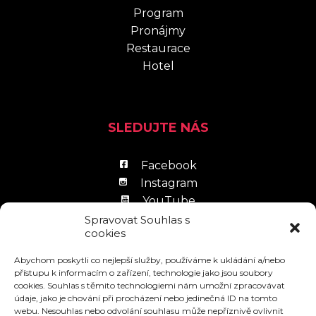
Program
Pronájmy
Restaurace
Hotel
SLEDUJTE NÁS
Facebook
Instagram
YouTube
LinkedIn
Spravovat Souhlas s
cookies
Abychom poskytli co nejlepší služby, používáme k ukládání a/nebo
přístupu k informacím o zařízení, technologie jako jsou soubory
cookies. Souhlas s těmito technologiemi nám umožní zpracovávat
údaje, jako je chování při procházení nebo jedinečná ID na tomto
Zpracování osobních údajů
webu. Nesouhlas nebo odvolání souhlasu může nepříznivě ovlivnit