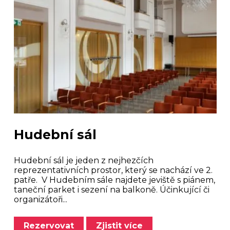
Hudební sál
Hudební sál je jeden z nejhezčích
reprezentativních prostor, který se nachází ve 2.
patře. V Hudebním sále najdete jeviště s piánem,
taneční parket i sezení na balkoně. Účinkující či
organizátoři...
Rezervovat
Zjistit více