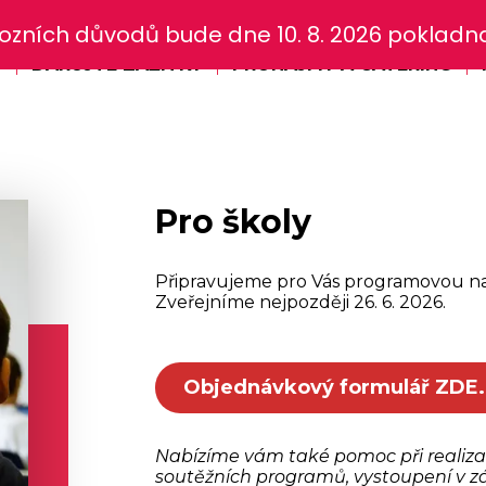
zních důvodů bude dne 10. 8. 2026 pokladna 
Y
DARUJTE ZÁŽITKY
PRONÁJMY A CATERING
Pro školy
Připravujeme pro Vás programovou 
Zveřejníme nejpozději 26. 6. 2026.
Objednávkový formulář ZDE.
Nabízíme vám také pomoc při realizaci
soutěžních programů, vystoupení v z