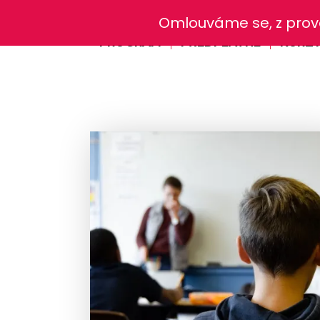
Omlouváme se, z provo
PROGRAM
PŘEDPLATNÉ
KURZ